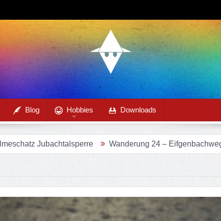
Blog
Hobbies
Downloads
talsperre
Wanderung 24 – Eifgenbachweg im Eifgenbachta