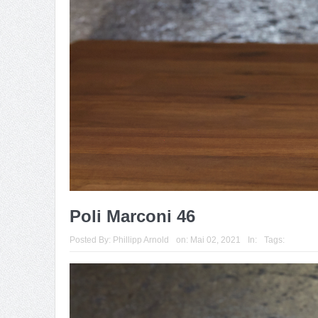
Poli Marconi 46
Posted By:
Phillipp Arnold
on:
Mai 02, 2021
In:
Tags: