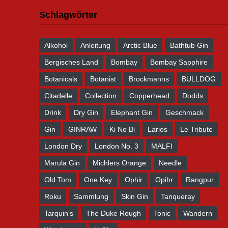
Schlagwörter
Alkohol
Anleitung
Arctic Blue
Bathtub Gin
Bergisches Land
Bombay
Bombay Sapphire
Botanicals
Botanist
Brockmanns
BULLDOG
Citadelle
Collection
Copperhead
Dodds
Drink
Dry Gin
Elephant Gin
Geschmack
Gin
GINRAW
Ki No Bi
Larios
Le Tribute
London Dry
London No. 3
MALFI
Marula Gin
Michlers Orange
Needle
Old Tom
One Key
Ophir
Opihr
Rangpur
Roku
Sammlung
Skin Gin
Tanqueray
Tarquin's
The Duke Rough
Tonic
Wandern