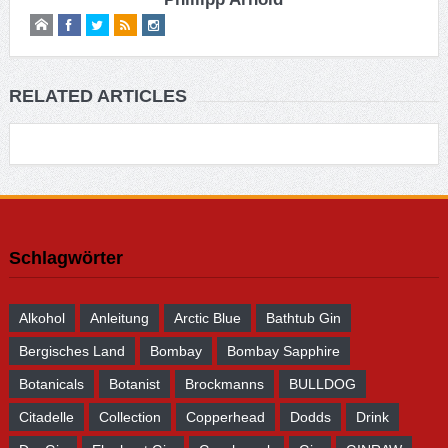
RELATED ARTICLES
Schlagwörter
Alkohol
Anleitung
Arctic Blue
Bathtub Gin
Bergisches Land
Bombay
Bombay Sapphire
Botanicals
Botanist
Brockmanns
BULLDOG
Citadelle
Collection
Copperhead
Dodds
Drink