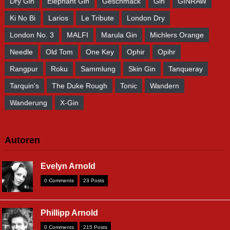
Dry Gin
Elephant Gin
Geschmack
Gin
GINRAW
Ki No Bi
Larios
Le Tribute
London Dry
London No. 3
MALFI
Marula Gin
Michlers Orange
Needle
Old Tom
One Key
Ophir
Opihr
Rangpur
Roku
Sammlung
Skin Gin
Tanqueray
Tarquin's
The Duke Rough
Tonic
Wandern
Wanderung
X-Gin
Autoren
Evelyn Arnold
0 Comments
23 Posts
Phillipp Arnold
0 Comments
215 Posts