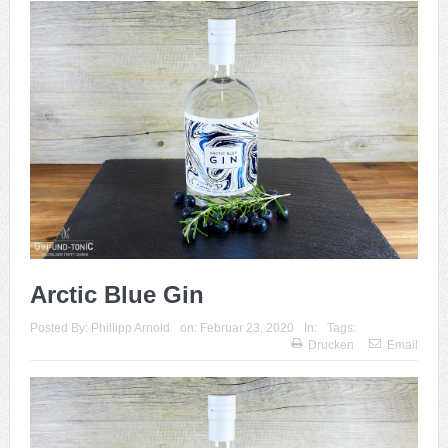
Arctic Blue Gin
Posted By:
Phillipp Arnold
on:
Februar 23, 2020
In:
Tags:
Drucken
Email