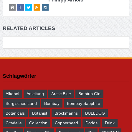
RELATED ARTICLES
Schlagwörter
Alkohol
Anleitung
Arctic Blue
Bathtub Gin
Bergisches Land
Bombay
Bombay Sapphire
Botanicals
Botanist
Brockmanns
BULLDOG
Citadelle
Collection
Copperhead
Dodds
Drink