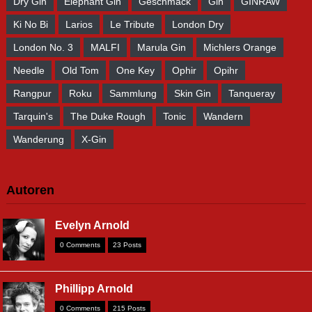
Dry Gin
Elephant Gin
Geschmack
Gin
GINRAW
Ki No Bi
Larios
Le Tribute
London Dry
London No. 3
MALFI
Marula Gin
Michlers Orange
Needle
Old Tom
One Key
Ophir
Opihr
Rangpur
Roku
Sammlung
Skin Gin
Tanqueray
Tarquin's
The Duke Rough
Tonic
Wandern
Wanderung
X-Gin
Autoren
Evelyn Arnold
0 Comments
23 Posts
Phillipp Arnold
0 Comments
215 Posts