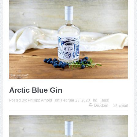
Arctic Blue Gin
Posted By:
Phillipp Arnold
on:
Februar 23, 2020
In:
Tags:
Drucken
Email