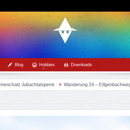
Blog
Hobbies
Downloads
achtalsperre
Wanderung 24 – Eifgenbachweg im Eifgenba