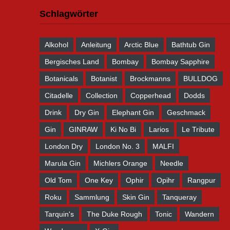
Schlagwörter
Alkohol
Anleitung
Arctic Blue
Bathtub Gin
Bergisches Land
Bombay
Bombay Sapphire
Botanicals
Botanist
Brockmanns
BULLDOG
Citadelle
Collection
Copperhead
Dodds
Drink
Dry Gin
Elephant Gin
Geschmack
Gin
GINRAW
Ki No Bi
Larios
Le Tribute
London Dry
London No. 3
MALFI
Marula Gin
Michlers Orange
Needle
Old Tom
One Key
Ophir
Opihr
Rangpur
Roku
Sammlung
Skin Gin
Tanqueray
Tarquin's
The Duke Rough
Tonic
Wandern