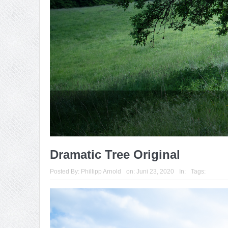
Dramatic Tree Original
Posted By:
Phillipp Arnold
on:
Juni 23, 2020
In:
Tags: