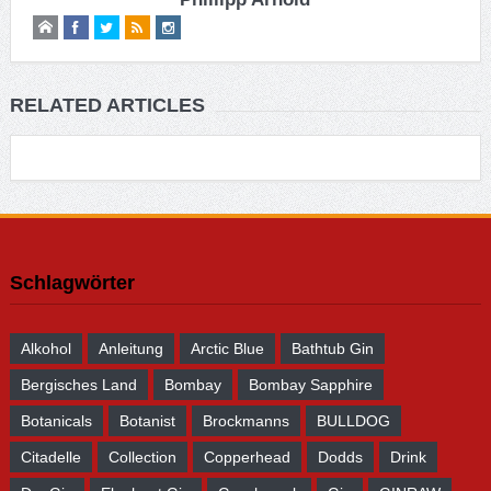
RELATED ARTICLES
Schlagwörter
Alkohol
Anleitung
Arctic Blue
Bathtub Gin
Bergisches Land
Bombay
Bombay Sapphire
Botanicals
Botanist
Brockmanns
BULLDOG
Citadelle
Collection
Copperhead
Dodds
Drink