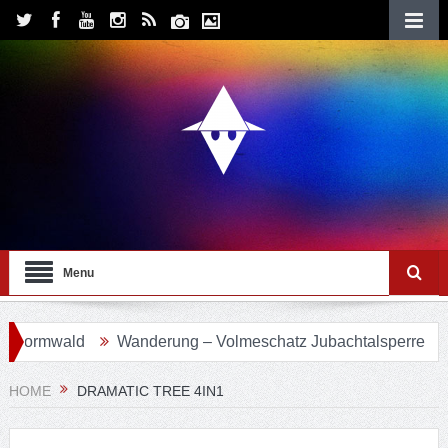
Menu
ormwald
Wanderung – Volmeschatz Jubachtalsperre
Wa
HOME
DRAMATIC TREE 4IN1