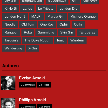
Dry Gin
Elephant Gin
Geschmack
Gin
GINRAW
Ki No Bi
Larios
Le Tribute
London Dry
London No. 3
MALFI
Marula Gin
Michlers Orange
Needle
Old Tom
One Key
Ophir
Opihr
Rangpur
Roku
Sammlung
Skin Gin
Tanqueray
Tarquin's
The Duke Rough
Tonic
Wandern
Wanderung
X-Gin
Autoren
Evelyn Arnold
0 Comments
23 Posts
Phillipp Arnold
0 Comments
215 Posts