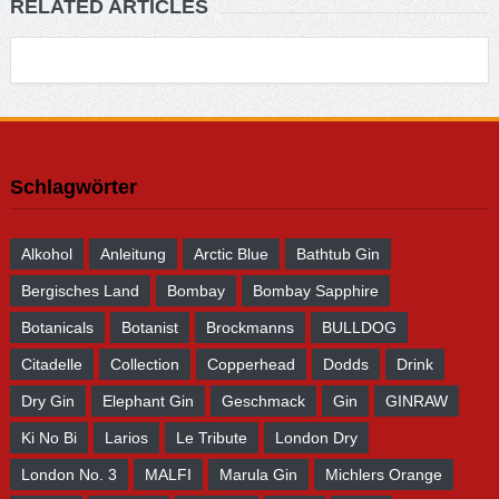
RELATED ARTICLES
Schlagwörter
Alkohol
Anleitung
Arctic Blue
Bathtub Gin
Bergisches Land
Bombay
Bombay Sapphire
Botanicals
Botanist
Brockmanns
BULLDOG
Citadelle
Collection
Copperhead
Dodds
Drink
Dry Gin
Elephant Gin
Geschmack
Gin
GINRAW
Ki No Bi
Larios
Le Tribute
London Dry
London No. 3
MALFI
Marula Gin
Michlers Orange