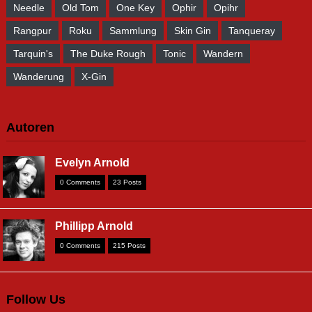
Needle
Old Tom
One Key
Ophir
Opihr
Rangpur
Roku
Sammlung
Skin Gin
Tanqueray
Tarquin's
The Duke Rough
Tonic
Wandern
Wanderung
X-Gin
Autoren
Evelyn Arnold
0 Comments
23 Posts
Phillipp Arnold
0 Comments
215 Posts
Follow Us