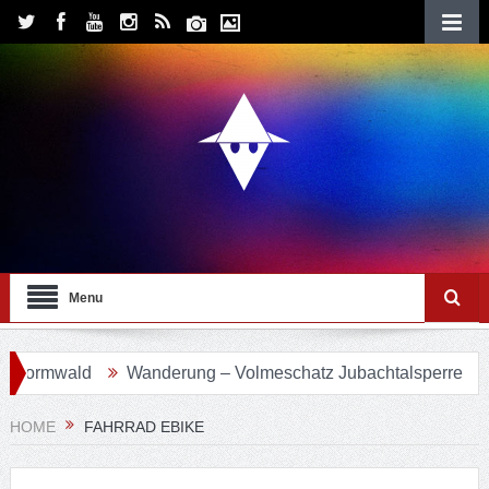
Menu
ormwald
Wanderung – Volmeschatz Jubachtalsperre
Wa
HOME
FAHRRAD EBIKE