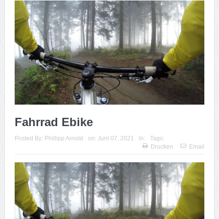
Fahrrad Ebike
Posted By:
Phillipp Arnold
on:
Juni 07, 2021
In:
Tags:
Drucken
Email