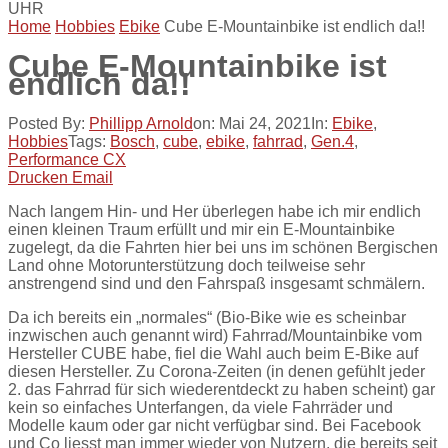
UHR
Home
Hobbies
Ebike
Cube E-Mountainbike ist endlich da!!
Cube E-Mountainbike ist
endlich da!!
Posted By:
Phillipp Arnold
on:
Mai 24, 2021
In:
Ebike
,
Hobbies
Tags:
Bosch
,
cube
,
ebike
,
fahrrad
,
Gen.4
,
Performance CX
Drucken
Email
Nach langem Hin- und Her überlegen habe ich mir endlich
einen kleinen Traum erfüllt und mir ein E-Mountainbike
zugelegt, da die Fahrten hier bei uns im schönen Bergischen
Land ohne Motorunterstützung doch teilweise sehr
anstrengend sind und den Fahrspaß insgesamt schmälern.
Da ich bereits ein „normales“ (Bio-Bike wie es scheinbar
inzwischen auch genannt wird) Fahrrad/Mountainbike vom
Hersteller CUBE habe, fiel die Wahl auch beim E-Bike auf
diesen Hersteller. Zu Corona-Zeiten (in denen gefühlt jeder
2. das Fahrrad für sich wiederentdeckt zu haben scheint) gar
kein so einfaches Unterfangen, da viele Fahrräder und
Modelle kaum oder gar nicht verfügbar sind. Bei Facebook
und Co liesst man immer wieder von Nutzern, die bereits seit