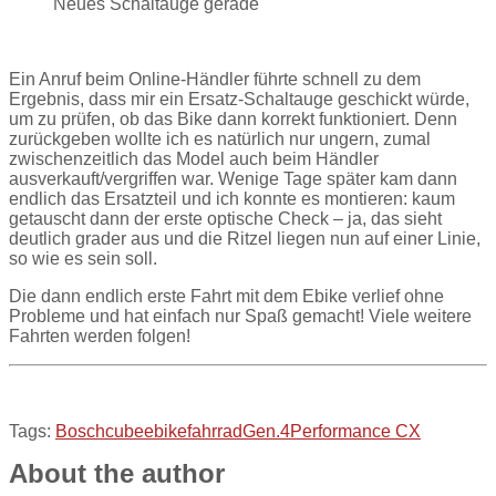
Neues Schaltauge gerade
Ein Anruf beim Online-Händler führte schnell zu dem
Ergebnis, dass mir ein Ersatz-Schaltauge geschickt würde,
um zu prüfen, ob das Bike dann korrekt funktioniert. Denn
zurückgeben wollte ich es natürlich nur ungern, zumal
zwischenzeitlich das Model auch beim Händler
ausverkauft/vergriffen war. Wenige Tage später kam dann
endlich das Ersatzteil und ich konnte es montieren: kaum
getauscht dann der erste optische Check – ja, das sieht
deutlich grader aus und die Ritzel liegen nun auf einer Linie,
so wie es sein soll.
Die dann endlich erste Fahrt mit dem Ebike verlief ohne
Probleme und hat einfach nur Spaß gemacht! Viele weitere
Fahrten werden folgen!
Tags:
Bosch
cube
ebike
fahrrad
Gen.4
Performance CX
About the author