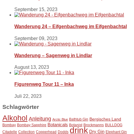
September 15, 2023
Wanderung 24 – Eifgenbachweg im Eifgenbachtal
September 09, 2023
Wanderung – Sagenweg in Lindlar
August 13, 2023
Figurenweg Tour 11 – Inka
Juli 22, 2023
Schlagwörter
Alkohol
Anleitung
Bergisches Land
Bathtub Gin
Arctic Blue
Botanicals
Bombay
Bombay Sapphire
Botanist
Brockmanns
BULLDOG
drink
Dry Gin
Citadelle
Collection
Copperhead
Dodds
Elephant Gin