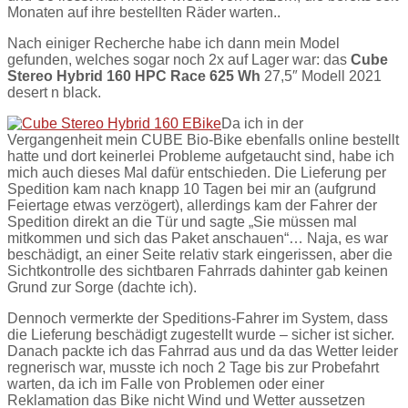
Monaten auf ihre bestellten Räder warten..
Nach einiger Recherche habe ich dann mein Model
gefunden, welches sogar noch 2x auf Lager war: das
Cube
Stereo Hybrid 160 HPC Race 625 Wh
27,5″ Modell 2021
desert n black.
Da ich in der
Vergangenheit mein CUBE Bio-Bike ebenfalls online bestellt
hatte und dort keinerlei Probleme aufgetaucht sind, habe ich
mich auch dieses Mal dafür entschieden. Die Lieferung per
Spedition kam nach knapp 10 Tagen bei mir an (aufgrund
Feiertage etwas verzögert), allerdings kam der Fahrer der
Spedition direkt an die Tür und sagte „Sie müssen mal
mitkommen und sich das Paket anschauen“… Naja, es war
beschädigt, an einer Seite relativ stark eingerissen, aber die
Sichtkontrolle des sichtbaren Fahrrads dahinter gab keinen
Grund zur Sorge (dachte ich).
Dennoch vermerkte der Speditions-Fahrer im System, dass
die Lieferung beschädigt zugestellt wurde – sicher ist sicher.
Danach packte ich das Fahrrad aus und da das Wetter leider
regnerisch war, musste ich noch 2 Tage bis zur Probefahrt
warten, da ich im Falle von Problemen oder einer
Reklamation das Bike nicht Wind und Wetter aussetzen