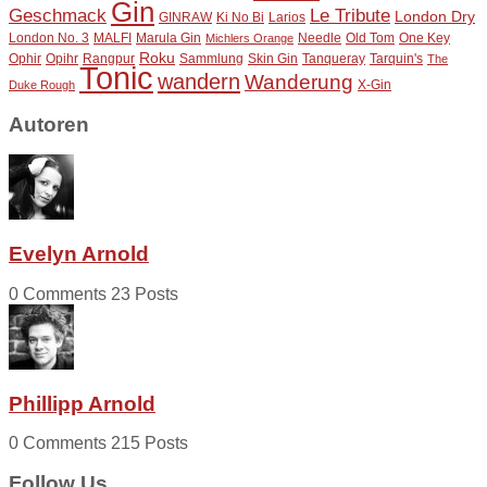
Gin
Geschmack
Le Tribute
London Dry
GINRAW
Ki No Bi
Larios
London No. 3
MALFI
Marula Gin
Needle
Old Tom
One Key
Michlers Orange
Roku
Ophir
Opihr
Rangpur
Sammlung
Skin Gin
Tanqueray
Tarquin's
The
Tonic
wandern
Wanderung
X-Gin
Duke Rough
Autoren
Evelyn Arnold
0 Comments
23 Posts
Phillipp Arnold
0 Comments
215 Posts
Follow Us