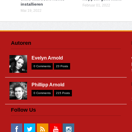
installieren
Februar 01, 2022
Mai 19, 2022
Autoren
Evelyn Arnold
0 Comments
23 Posts
Phillipp Arnold
0 Comments
215 Posts
Follow Us