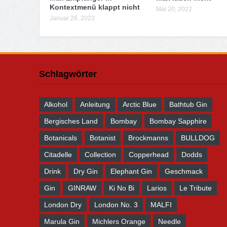
Kontextmenü klappt nicht
Mai 20, 2022
Januar 26, 2023
Schlagwörter
Alkohol
Anleitung
Arctic Blue
Bathtub Gin
Bergisches Land
Bombay
Bombay Sapphire
Botanicals
Botanist
Brockmanns
BULLDOG
Citadelle
Collection
Copperhead
Dodds
Drink
Dry Gin
Elephant Gin
Geschmack
Gin
GINRAW
Ki No Bi
Larios
Le Tribute
London Dry
London No. 3
MALFI
Marula Gin
Michlers Orange
Needle