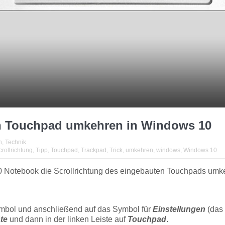
on Touchpad umkehren in Windows 10
n
,
Technik
crollrichtung
,
Tipp
,
Touchpad
,
Trackpad
,
Trick
,
umkehren
,
windows
,
Windows 10
10 Notebook die Scrollrichtung des eingebauten Touchpads umk
Symbol und anschließend auf das Symbol für
Einstellungen
(das 
te
und dann in der linken Leiste auf
Touchpad
.