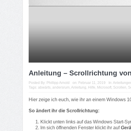
Anleitung – Scrollrichtung v
Posted By:
Phillipp Arnold
on:
Februar 11, 2019
In:
Anleitunge
Tags:
abwärts
,
andersrum
,
Anleitung
,
Hilfe
,
Microsoft
,
Scrollen
,
S
Hier zeige ich euch, wie ihr an einem Windows 
So ändert ihr die Scrollrichtung:
Klickt unten links auf das Windows Start-
Im sich öffnenden Fenster klickt ihr auf
Gerä