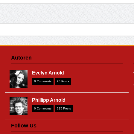
Autoren
Evelyn Arnold
0 Comments
23 Posts
Phillipp Arnold
0 Comments
215 Posts
Follow Us