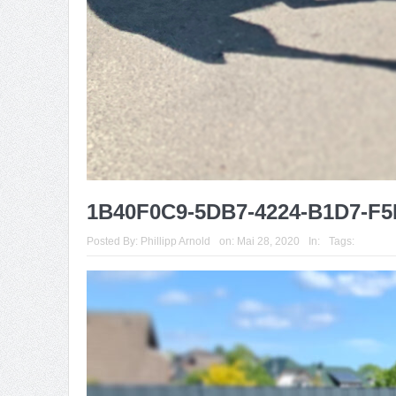
1B40F0C9-5DB7-4224-B1D7-F
Posted By:
Phillipp Arnold
on:
Mai 28, 2020
In:
Tags: