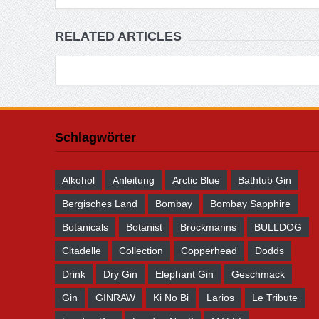
RELATED ARTICLES
Schlagwörter
Alkohol
Anleitung
Arctic Blue
Bathtub Gin
Bergisches Land
Bombay
Bombay Sapphire
Botanicals
Botanist
Brockmanns
BULLDOG
Citadelle
Collection
Copperhead
Dodds
Drink
Dry Gin
Elephant Gin
Geschmack
Gin
GINRAW
Ki No Bi
Larios
Le Tribute