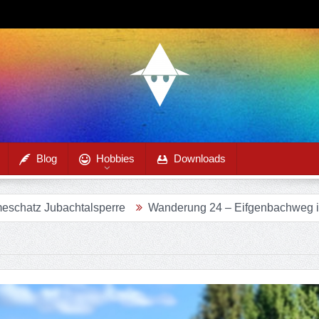
Blog
Hobbies
Downloads
lsperre
Wanderung 24 – Eifgenbachweg im Eifgenbachtal